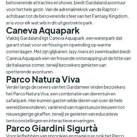
betoverende attracties en shows, biedt Gardaland avontuur
voor het hele gezin. Van de adrenalinekick van de Raptor-
achtbaan tot de betoverende sfeer van het Fantasy Kingdom,
er is voor elk wat wils in dit uitgestrekte park.
Caneva Aquapark
Vlakbij Gardaland ligt Caneva Aquapark, een waterpark dat
garant staat voor verfrissing en opwinding op warme
zomerdagen. Met zijn glijbanen, lazy rivers en zwembaden biedt
Caneva Aquapark een verfrissende ontsnapping uit de hitte van
de Italiaanse zomer, terwijl bezoekers genieten van
spetterende avonturen.
Parco Natura Viva
Verder langs de oevers van het Gardameer vinden bezoekers
het Parco Natura Viva, een combinatie van dierentuin en
safaripark. Hier kunnen gasten wilde dieren van over de hele
wereld bewonderen, variërend van majestueuze leeuwen tot
nieuwsgierige giraffen, terwijl ze genieten van educatieve
tentoonstellingen en interactieve ervaringen.
Parco Giardini Sigurtà
Voor liefhebbers van sprookjes en magie is er ook het Parco