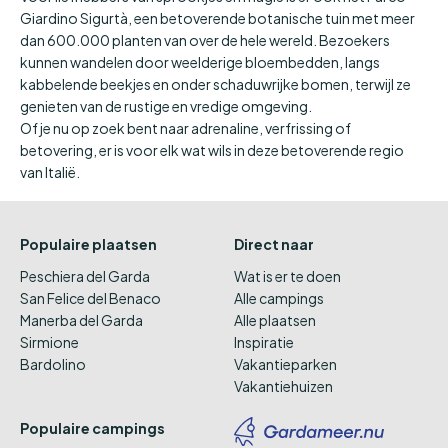
Giardino Sigurtà, een betoverende botanische tuin met meer
dan 600.000 planten van over de hele wereld. Bezoekers
kunnen wandelen door weelderige bloembedden, langs
kabbelende beekjes en onder schaduwrijke bomen, terwijl ze
genieten van de rustige en vredige omgeving.
Of je nu op zoek bent naar adrenaline, verfrissing of
betovering, er is voor elk wat wils in deze betoverende regio
van Italië.
Populaire plaatsen
Direct naar
Peschiera del Garda
Wat is er te doen
San Felice del Benaco
Alle campings
Manerba del Garda
Alle plaatsen
Sirmione
Inspiratie
Bardolino
Vakantieparken
Vakantiehuizen
Populaire campings