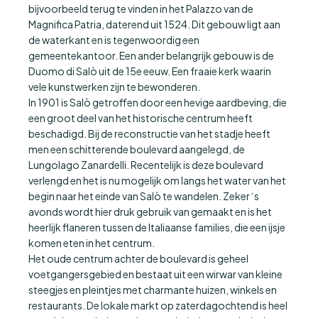
bijvoorbeeld terug te vinden in het Palazzo van de
Magnifica Patria, daterend uit 1524. Dit gebouw ligt aan
de waterkant en is tegenwoordig een
gemeentekantoor. Een ander belangrijk gebouw is de
Duomo di Salò uit de 15e eeuw. Een fraaie kerk waarin
vele kunstwerken zijn te bewonderen.
In 1901 is Salò getroffen door een hevige aardbeving, die
een groot deel van het historische centrum heeft
beschadigd. Bij de reconstructie van het stadje heeft
men een schitterende boulevard aangelegd, de
Lungolago Zanardelli. Recentelijk is deze boulevard
verlengd en het is nu mogelijk om langs het water van het
begin naar het einde van Salò te wandelen. Zeker ‘s
avonds wordt hier druk gebruik van gemaakt en is het
heerlijk flaneren tussen de Italiaanse families, die een ijsje
komen eten in het centrum.
Het oude centrum achter de boulevard is geheel
voetgangersgebied en bestaat uit een wirwar van kleine
steegjes en pleintjes met charmante huizen, winkels en
restaurants. De lokale markt op zaterdagochtend is heel