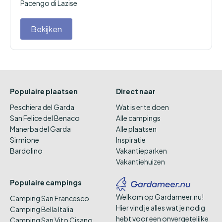
Pacengo di Lazise
Bekijken
Populaire plaatsen
Direct naar
Peschiera del Garda
Wat is er te doen
San Felice del Benaco
Alle campings
Manerba del Garda
Alle plaatsen
Sirmione
Inspiratie
Bardolino
Vakantieparken
Vakantiehuizen
Populaire campings
Welkom op Gardameer.nu!
Camping San Francesco
Hier vind je alles wat je nodig
Camping Bella Italia
hebt voor een onvergetelijke
Camping San Vito Cisano