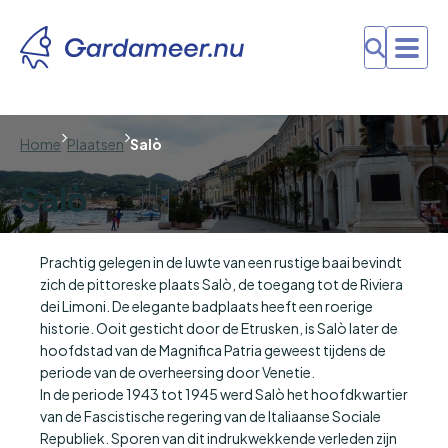
Home
Plaatsen
Salò
Salò
Prachtig gelegen in de luwte van een rustige baai bevindt
zich de pittoreske plaats Salò, de toegang tot de Riviera
dei Limoni. De elegante badplaats heeft een roerige
historie. Ooit gesticht door de Etrusken, is Salò later de
hoofdstad van de Magnifica Patria geweest tijdens de
periode van de overheersing door Venetie.
In de periode 1943 tot 1945 werd Salò het hoofdkwartier
van de Fascistische regering van de Italiaanse Sociale
Republiek. Sporen van dit indrukwekkende verleden zijn