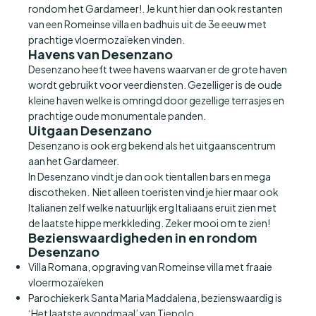
rondom het Gardameer!. Je kunt hier dan ook restanten
van een Romeinse villa en badhuis uit de 3e eeuw met
prachtige vloermozaïeken vinden.
Havens van Desenzano
Desenzano heeft twee havens waarvan er de grote haven
wordt gebruikt voor veerdiensten. Gezelliger is de oude
kleine haven welke is omringd door gezellige terrasjes en
prachtige oude monumentale panden.
Uitgaan Desenzano
Desenzano is ook erg bekend als het uitgaanscentrum
aan het Gardameer.
In Desenzano vindt je dan ook tientallen bars en mega
discotheken. Niet alleen toeristen vind je hier maar ook
Italianen zelf welke natuurlijk erg Italiaans eruit zien met
de laatste hippe merkkleding. Zeker mooi om te zien!
Bezienswaardigheden in en rondom
Desenzano
Villa Romana, opgraving van Romeinse villa met fraaie
vloermozaïeken
Parochiekerk Santa Maria Maddalena, bezienswaardig is
‘Het laatste avondmaal’ van Tiepolo