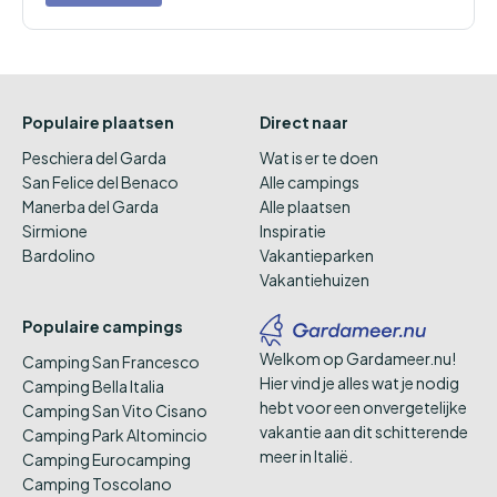
Populaire plaatsen
Direct naar
Peschiera del Garda
Wat is er te doen
San Felice del Benaco
Alle campings
Manerba del Garda
Alle plaatsen
Sirmione
Inspiratie
Bardolino
Vakantieparken
Vakantiehuizen
Populaire campings
Welkom op Gardameer.nu!
Camping San Francesco
Hier vind je alles wat je nodig
Camping Bella Italia
hebt voor een onvergetelijke
Camping San Vito Cisano
vakantie aan dit schitterende
Camping Park Altomincio
meer in Italië.
Camping Eurocamping
Camping Toscolano