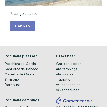
Pacengo di Lazise
Bekijken
Populaire plaatsen
Direct naar
Peschiera del Garda
Wat is er te doen
San Felice del Benaco
Alle campings
Manerba del Garda
Alle plaatsen
Sirmione
Inspiratie
Bardolino
Vakantieparken
Vakantiehuizen
Populaire campings
Welkom op Gardameer.nu!